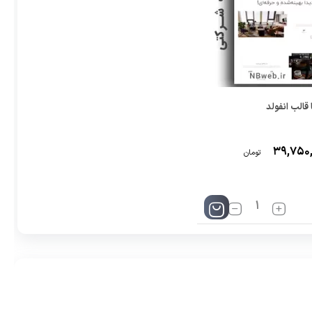
قالب انفولد
۳۹,۷۵۰
تومان