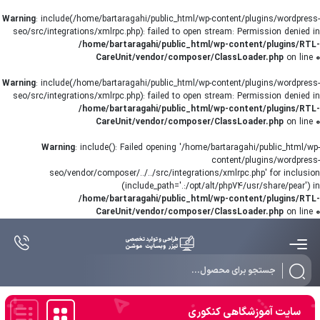
Warning
: include(/home/bartaragahi/public_html/wp-content/plugins/wordpress-
seo/src/integrations/xmlrpc.php): failed to open stream: Permission denied in
/home/bartaragahi/public_html/wp-content/plugins/RTL-
CareUnit/vendor/composer/ClassLoader.php
on line
0
Warning
: include(/home/bartaragahi/public_html/wp-content/plugins/wordpress-
seo/src/integrations/xmlrpc.php): failed to open stream: Permission denied in
/home/bartaragahi/public_html/wp-content/plugins/RTL-
CareUnit/vendor/composer/ClassLoader.php
on line
0
Warning
: include(): Failed opening '/home/bartaragahi/public_html/wp-
content/plugins/wordpress-
seo/vendor/composer/../../src/integrations/xmlrpc.php' for inclusion
(include_path='.:/opt/alt/php74/usr/share/pear') in
/home/bartaragahi/public_html/wp-content/plugins/RTL-
CareUnit/vendor/composer/ClassLoader.php
on line
0
Products
search
سایت آموزشگاهی کنکوری