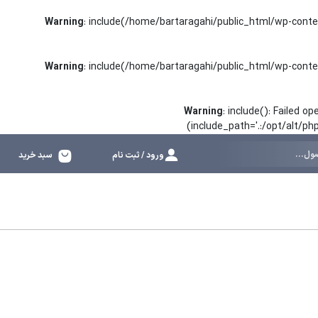
Warning
: include(/home/bartaragahi/public_html/wp-conte
Warning
: include(/home/bartaragahi/public_html/wp-conte
Warning
: include(): Failed 
(include_path='.:/opt/alt/p
ورود / ثبت نام
سبد خرید