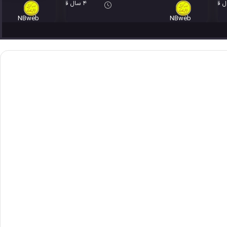
4 سال قبل
NBweb
NBweb