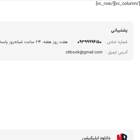
[/vc_column][/vc_row]
پشتیبانی
شماره تماس :
09399996150
هفت روز هفته، ۲۴ ساعت شبانه‌روز پاسخگوی شما هستیم.
آدرس ایمیل :
citbook@gmail.com
دانلود اپلیکیشن