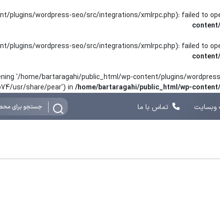
nt/plugins/wordpress-seo/src/integrations/xmlrpc.php): failed to o
content
nt/plugins/wordpress-seo/src/integrations/xmlrpc.php): failed to o
content
opening '/home/bartaragahi/public_html/wp-content/plugins/wordpress-
hp74/usr/share/pear') in
/home/bartaragahi/public_html/wp-conten
وبسایت
تماس با ما