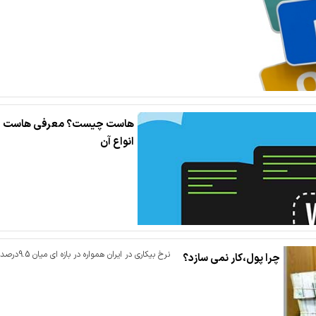
هاست چیست؟ معرفی هاست و
انواع آن
نرخ بیکاری در ایران همواره در بازه ای میان 9.5درصد تا 11.5درصد در نوسان بوده […]
چرا پول،کار نمی سازد؟