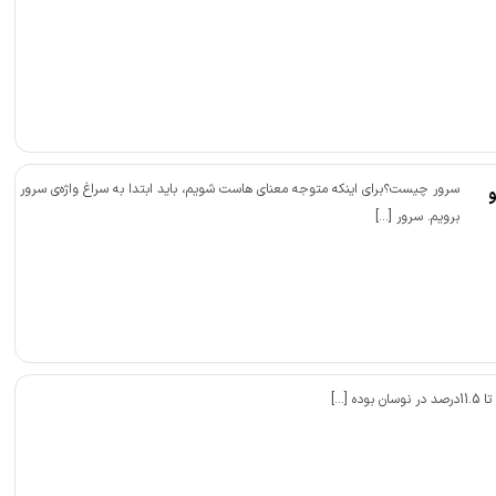
سرور چیست؟برای اینکه متوجه معنای هاست شویم، باید ابتدا به سراغ واژه‌ی سرور
برویم. سرور […]