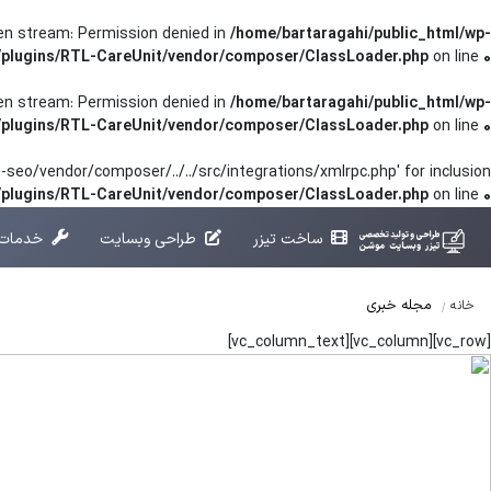
pen stream: Permission denied in
/home/bartaragahi/public_html/wp-
/plugins/RTL-CareUnit/vendor/composer/ClassLoader.php
on line
0
pen stream: Permission denied in
/home/bartaragahi/public_html/wp-
/plugins/RTL-CareUnit/vendor/composer/ClassLoader.php
on line
0
seo/vendor/composer/../../src/integrations/xmlrpc.php' for inclusion
t/plugins/RTL-CareUnit/vendor/composer/ClassLoader.php
on line
0
ساخت تیزر
طراحی وبسایت
خدمات 
مجله خبری
خانه
[vc_row][vc_column][vc_column_text]