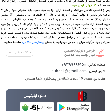
سفارش‌ شما بیشتر از یکصد هزار تومان شود، در تهران مشمول تحویل اکسپرس رایگان با کالا
خواهد شد.
3- نهایی کردن خرید
پس از انتخاب کالاهای موردنظر و اضافه کردن آنها به سبد خرید، باید سفارش خود را طی 4
مرحله زیر تکمیل و نهایی کنید:
1) ورود به با کالا، 2) اطلاعات ارسال سفارش، 3) بازبینی
سفارش و 4) اطلاعات پرداخت.
اگر بدون وارد شدن در سایت کالاهای موردنظرتان را به سبد
خرید اضافه کرده باشید، باید در مرحله “ورود به با کالا” با وارد کردن نام کاربری و رمز عبور
خود، وارد سایت ‏‌شوید. اگر قبلاً حساب کاربری در با کالا نداشته‌اید می‌‏‏توانید به راحتی در
چند ثانیه و با وارد کردن ایمیل و مشخصات خود، ابتدا عضو سایت شده و سپس سبد خرید
خود را ثبت کنید. سپس با طی مراحل بعدی، سفارش شما ثبت و آماده پردازش خواهد شد.
در
صورت وجود هرگونه سوال یا ابهامی می‌توانید به بخش
پرسش‌های متداول
مراجعه نمایید.
برگشت به بالا
09399996150
شماره تماس
citbook@gmail.com
آدرس ایمیل
هفت روز هفته، ۲۴ ساعت شبانه‌روز پاسخگوی شما هستیم.
دانلود اپلیکیشن