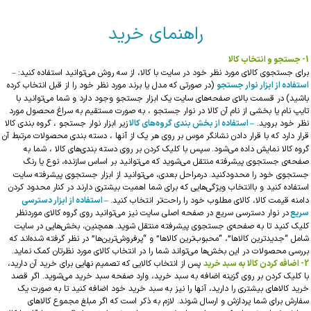
راهنمای خرید
1-
جستجو و انتخاب کالا
برای جستجوی کالای مورد نظر خود در سایت با کالا، از سه روش می‏‌توانید استفاده کنید:
–
استفاده از ابزار نوار جستجو
(در صورتی که مدل یا برند مورد نظر خود را از قبل انتخاب کرده
باشید)
در قسمت بالای صفحه‌های سایت یک ابزار جستجو وجود دارد و شما می‌‏توانید با
تایپ نام یا بخشی از نام آن کالا در نوار جستجو ، به صورت مستقیم به سراغ محصول مورد
نظر خود بروید.
– استفاده از بخش بندی گروه‌های کالا
زیر ابزار نوار جستجو ، گروه بندی کالا
قرار دارد که با قرار دادن نشان‏گر موس بر روی هر یک از آنها ، دسته بندی محصولات مرتبط آن
گروه کالا نمایش داده می‌‏‏شود.
سپس با کلیک کردن بر روی دسته بندی‏‏‌های کالا ، شما به
صفحه‌ی جستجوی پیشرفته منتقل می‌شوید که می‌‏‏توانید بر اساس سازنده، نوع یا رنگ
جستجوی خود را محدودکنید.
درمراحل بعدی، می‌‏‏توانید از ابزار جستجوی پیشرفته سایت
استفاده کنید و باانتخاب ویژگی‌‏‏هایی که برای شما اهمیت بیشتری دارند در کنار محدود کردن
دامنه قیمت کالا، کالای مطلوب خود را راحت‏‏‌تر انتخاب کنید.
– استفاده از ابزار دسترسی
سریع
در نوار دسترسی سریع در صفحه اصلی سایت نیز می‌توانید روی گروه کالای موردنظر
کلیک کنید تا به صفحه‌ی جستجوی پیشرفته منتقل شوید.
همچنین، بخش‌‏هایی در سایت
شامل “جدیدترین‏‌ کالاها”، “محبوب‌ترین کالاها” و “پرفروش‏‌ترین‏‌ها” در نظر گرفته شده‌‏‏اند که
بررسی محصولات در این بخش‏‏‌ها می‌‏تواند شما را در انتخاب کالای مورد نظرتان کمک نماید.
2-
اضافه کردن کالا به سبد خرید
پس از انتخاب کالایی که تصمیم نهایی برای خرید آن دارید،
با کلیک کردن بر روی گزینه اضافه به سبد خرید، وارد صفحه سبد خرید می‌‏شوید. اگر قصد
خرید کالاهای بیشتری را دارید، آنها را نیز به سبد خرید خود اضافه کنید تا به صورت یک
سفارش برای شما پردازش و ارسال شوند. لازم به ذکر است که اگر مبلغ مجموع کالاهای