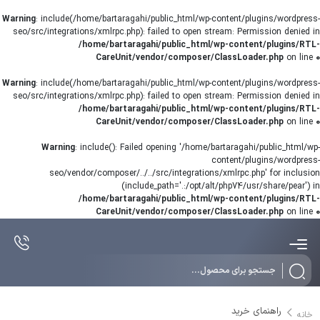
Warning
: include(/home/bartaragahi/public_html/wp-content/plugins/wordpress-
seo/src/integrations/xmlrpc.php): failed to open stream: Permission denied in
/home/bartaragahi/public_html/wp-content/plugins/RTL-
CareUnit/vendor/composer/ClassLoader.php
on line
0
Warning
: include(/home/bartaragahi/public_html/wp-content/plugins/wordpress-
seo/src/integrations/xmlrpc.php): failed to open stream: Permission denied in
/home/bartaragahi/public_html/wp-content/plugins/RTL-
CareUnit/vendor/composer/ClassLoader.php
on line
0
Warning
: include(): Failed opening '/home/bartaragahi/public_html/wp-
content/plugins/wordpress-
seo/vendor/composer/../../src/integrations/xmlrpc.php' for inclusion
(include_path='.:/opt/alt/php74/usr/share/pear') in
/home/bartaragahi/public_html/wp-content/plugins/RTL-
CareUnit/vendor/composer/ClassLoader.php
on line
0
راهنمای خرید
خانه