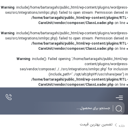
Warning
: include(/home/bartaragahi/public_html/wp-content/plugins/wordpress-
seo/src/integrations/xmlrpc.php): failed to open stream: Permission denied in
/home/bartaragahi/public_html/wp-content/plugins/RTL-
CareUnit/vendor/composer/ClassLoader.php
on line
0
Warning
: include(/home/bartaragahi/public_html/wp-content/plugins/wordpress-
seo/src/integrations/xmlrpc.php): failed to open stream: Permission denied in
/home/bartaragahi/public_html/wp-content/plugins/RTL-
CareUnit/vendor/composer/ClassLoader.php
on line
0
Warning
: include(): Failed opening '/home/bartaragahi/public_html/wp-
content/plugins/wordpress-
seo/vendor/composer/../../src/integrations/xmlrpc.php' for inclusion
(include_path='.:/opt/alt/php74/usr/share/pear') in
/home/bartaragahi/public_html/wp-content/plugins/RTL-
CareUnit/vendor/composer/ClassLoader.php
on line
0
تضمین بهترین قیمت
خانه