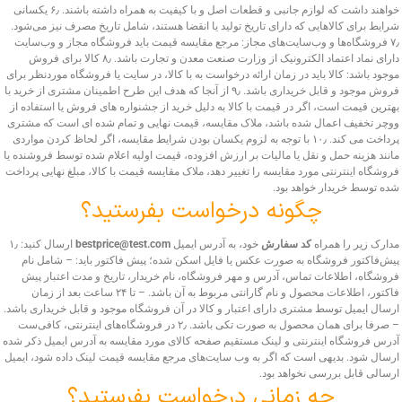
خواهند داشت که لوازم جانبی و قطعات اصل و با کیفیت به همراه داشته باشند. ۶٫ یکسانی
شرایط برای کالاهایی که دارای تاریخ تولید یا انقضا هستند، شامل تاریخ مصرف نیز می‌شود.
۷٫ فروشگاه‌ها و وب‌سایت‌های مجاز: مرجع مقایسه قیمت باید فروشگاه مجاز و وب‌سایت
دارای نماد اعتماد الکترونیک از وزارت صنعت معدن و تجارت باشد. ۸٫ کالا برای فروش
موجود باشد: کالا باید در زمان ارائه درخواست به با کالا، در سایت یا فروشگاه موردنظر برای
فروش موجود و قابل خریداری باشد. ۹٫ از آنجا که هدف این طرح اطمینان مشتری از خرید با
بهترین قیمت است، اگر در قیمت با کالا به دلیل خرید از جشنواره های فروش یا استفاده از
ووچر تخفیف اعمال شده باشد، ملاک مقایسه، قیمت نهایی و تمام شده ای است که مشتری
پرداخت می کند. ۱۰٫ با توجه به لزوم یکسان بودن شرایط مقایسه، اگر لحاظ کردن مواردی
مانند هزینه حمل و نقل یا مالیات بر ارزش افزوده، قیمت اولیه اعلام شده توسط فروشنده یا
فروشگاه اینترنتی مورد مقایسه را تغییر دهد، ملاک مقایسه قیمت با کالا، مبلغ نهایی پرداخت
شده توسط خریدار خواهد بود.
چگونه درخواست بفرستید؟
مدارک زیر را همراه
کد سفارش
خود، به آدرس ایمیل
bestprice@test.com
ارسال کنید: ۱٫
پیش‌فاکتور فروشگاه به صورت عکس یا فایل اسکن شده؛ پیش فاکتور باید: – شامل نام
فروشگاه، اطلاعات تماس، آدرس و مهر فروشگاه، نام خریدار، تاریخ و مدت اعتبار پیش
فاکتور، اطلاعات محصول و نام گارانتی مربوط به آن باشد. – تا ۲۴ ساعت بعد از زمان
ارسال ایمیل توسط مشتری دارای اعتبار و کالا در آن فروشگاه موجود و قابل خریداری باشد.
– صرفا برای همان محصول به صورت تکی باشد. ۲٫ در فروشگاه‌های اینترنتی، کافی‌ست
آدرس فروشگاه اینترنتی و لینک مستقیم صفحه کالای مورد مقایسه به آدرس ایمیل ذکر شده
ارسال شود. بدیهی است که اگر به وب سایت‌های مرجع مقایسه قیمت لینک داده شود، ایمیل
ارسالی قابل بررسی نخواهد بود.
چه زمانی درخواست بفرستید؟