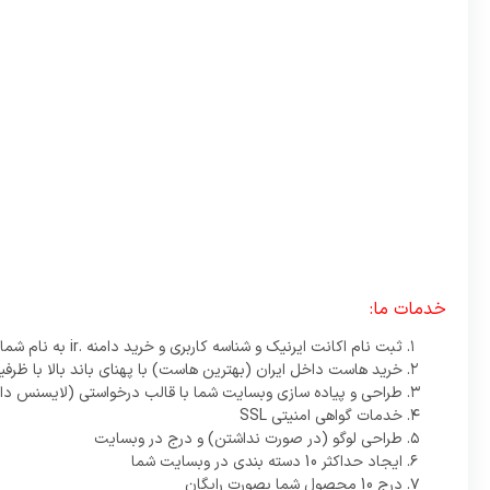
خدمات ما:
ثبت نام اکانت ایرنیک و شناسه کاربری و خرید دامنه .ir به نام شما (نام دامنه به تایید شما می سد)
خرید هاست داخل ایران (بهترین هاست) با پهنای باند بالا با ظرفیت 2 گیگاب
طراحی و پیاده سازی وبسایت شما با قالب درخواستی (لایسنس دار
خدمات گواهی امنیتی SSL
طراحی لوگو (در صورت نداشتن) و درج در وبسایت
ایجاد حداکثر 10 دسته بندی در وبسایت شما
درج 10 محصول شما بصورت رایگان