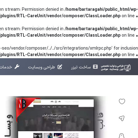
pen stream: Permission denied in
/home/bartaragahi/public_html/wp-
/plugins/RTL-CareUnit/vendor/composer/ClassLoader.php
on line
0
pen stream: Permission denied in
/home/bartaragahi/public_html/wp-
/plugins/RTL-CareUnit/vendor/composer/ClassLoader.php
on line
0
seo/vendor/composer/../../src/integrations/xmlrpc.php' for inclusion
t/plugins/RTL-CareUnit/vendor/composer/ClassLoader.php
on line
0
ساخت تیزر
طراحی وبسایت
خدمات 
خانه
طراحی وبسایت
سایت وکالت
سایت وکالت با قالب legalpress