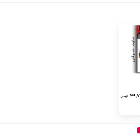
۳۹,۷
تومان