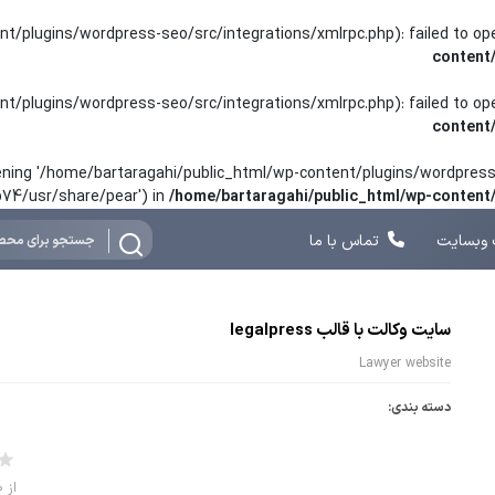
nt/plugins/wordpress-seo/src/integrations/xmlrpc.php): failed to o
content
nt/plugins/wordpress-seo/src/integrations/xmlrpc.php): failed to o
content
opening '/home/bartaragahi/public_html/wp-content/plugins/wordpress-
hp74/usr/share/pear') in
/home/bartaragahi/public_html/wp-conten
وبسایت
تماس با ما
سایت وکالت با قالب legalpress
Lawyer website
دسته بندی:
از 0 رای