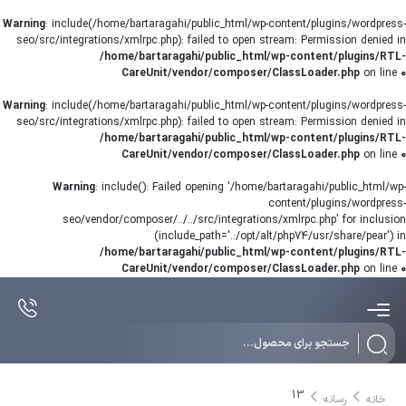
Warning
: include(/home/bartaragahi/public_html/wp-content/plugins/wordpress-
seo/src/integrations/xmlrpc.php): failed to open stream: Permission denied in
/home/bartaragahi/public_html/wp-content/plugins/RTL-
CareUnit/vendor/composer/ClassLoader.php
on line
0
Warning
: include(/home/bartaragahi/public_html/wp-content/plugins/wordpress-
seo/src/integrations/xmlrpc.php): failed to open stream: Permission denied in
/home/bartaragahi/public_html/wp-content/plugins/RTL-
CareUnit/vendor/composer/ClassLoader.php
on line
0
Warning
: include(): Failed opening '/home/bartaragahi/public_html/wp-
content/plugins/wordpress-
seo/vendor/composer/../../src/integrations/xmlrpc.php' for inclusion
(include_path='.:/opt/alt/php74/usr/share/pear') in
/home/bartaragahi/public_html/wp-content/plugins/RTL-
CareUnit/vendor/composer/ClassLoader.php
on line
0
Products
search
13
خانه
رسانه