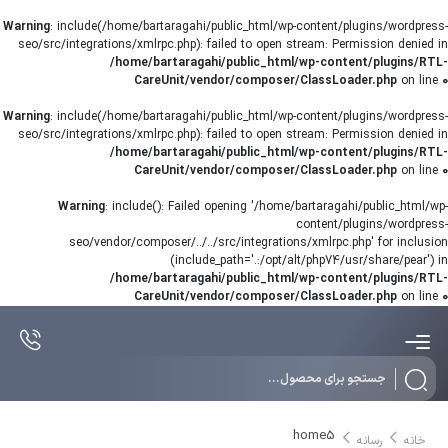
Warning
: include(/home/bartaragahi/public_html/wp-content/plugins/wordpress-
seo/src/integrations/xmlrpc.php): failed to open stream: Permission denied in
/home/bartaragahi/public_html/wp-content/plugins/RTL-
CareUnit/vendor/composer/ClassLoader.php
on line
0
Warning
: include(/home/bartaragahi/public_html/wp-content/plugins/wordpress-
seo/src/integrations/xmlrpc.php): failed to open stream: Permission denied in
/home/bartaragahi/public_html/wp-content/plugins/RTL-
CareUnit/vendor/composer/ClassLoader.php
on line
0
Warning
: include(): Failed opening '/home/bartaragahi/public_html/wp-
content/plugins/wordpress-
seo/vendor/composer/../../src/integrations/xmlrpc.php' for inclusion
(include_path='.:/opt/alt/php74/usr/share/pear') in
/home/bartaragahi/public_html/wp-content/plugins/RTL-
CareUnit/vendor/composer/ClassLoader.php
on line
0
Products
search
home5
خانه
رسانه