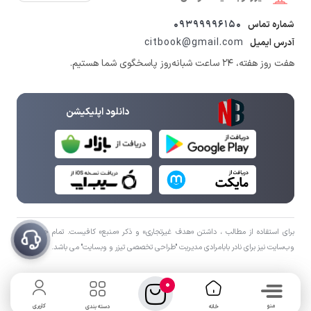
09399996150
شماره تماس
citbook@gmail.com
آدرس ایمیل
هفت روز هفته، ۲۴ ساعت شبانه‌روز پاسخگوی شما هستیم.
دانلود اپلیکیشن
برای استفاده از مطالب ، داشتن «هدف غیرتجاری» و ذکر «منبع» کافیست. تمام حقوق اين
وب‌سايت نیز برای نادر بابامرادی مدیریت "طراحی تخصصی تیزر و وبسایت" می باشد.
0
منو
کاربری
خانه
دسته بندی