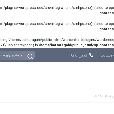
nt/plugins/wordpress-seo/src/integrations/xmlrpc.php): failed to o
content
nt/plugins/wordpress-seo/src/integrations/xmlrpc.php): failed to o
content
opening '/home/bartaragahi/public_html/wp-content/plugins/wordpress-
hp74/usr/share/pear') in
/home/bartaragahi/public_html/wp-conten
وبسایت
تماس با ما
04:15
|