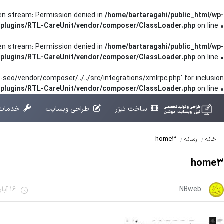
pen stream: Permission denied in
/home/bartaragahi/public_html/wp-
/plugins/RTL-CareUnit/vendor/composer/ClassLoader.php
on line
0
pen stream: Permission denied in
/home/bartaragahi/public_html/wp-
/plugins/RTL-CareUnit/vendor/composer/ClassLoader.php
on line
0
seo/vendor/composer/../../src/integrations/xmlrpc.php' for inclusion
t/plugins/RTL-CareUnit/vendor/composer/ClassLoader.php
on line
0
ساخت تیزر
طراحی وبسایت
خدمات 
home3
خانه
رسانه
home3
NBweb
16 آبان 1401