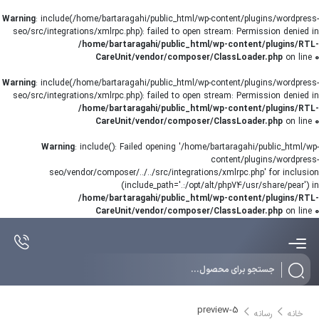
Warning
: include(/home/bartaragahi/public_html/wp-content/plugins/wordpress-
seo/src/integrations/xmlrpc.php): failed to open stream: Permission denied in
/home/bartaragahi/public_html/wp-content/plugins/RTL-
CareUnit/vendor/composer/ClassLoader.php
on line
0
Warning
: include(/home/bartaragahi/public_html/wp-content/plugins/wordpress-
seo/src/integrations/xmlrpc.php): failed to open stream: Permission denied in
/home/bartaragahi/public_html/wp-content/plugins/RTL-
CareUnit/vendor/composer/ClassLoader.php
on line
0
Warning
: include(): Failed opening '/home/bartaragahi/public_html/wp-
content/plugins/wordpress-
seo/vendor/composer/../../src/integrations/xmlrpc.php' for inclusion
(include_path='.:/opt/alt/php74/usr/share/pear') in
/home/bartaragahi/public_html/wp-content/plugins/RTL-
CareUnit/vendor/composer/ClassLoader.php
on line
0
Products
search
preview-5
خانه
رسانه