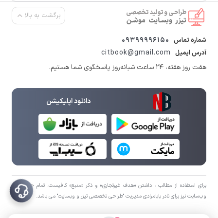
برگشت به بالا
09399996150
شماره تماس
citbook@gmail.com
آدرس ایمیل
هفت روز هفته، ۲۴ ساعت شبانه‌روز پاسخگوی شما هستیم.
دانلود اپلیکیشن
برای استفاده از مطالب ، داشتن «هدف غیرتجاری» و ذکر «منبع» کافیست. تمام حقوق اين
وب‌سايت نیز برای نادر بابامرادی مدیریت "طراحی تخصصی تیزر و وبسایت" می باشد.