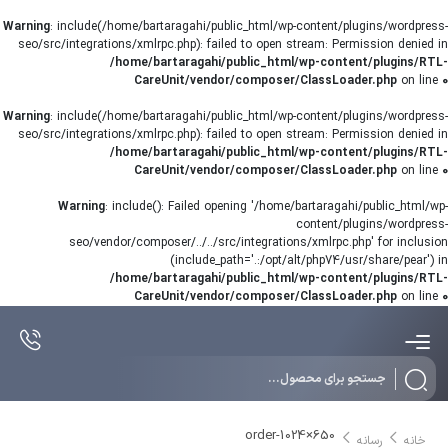
Warning
: include(/home/bartaragahi/public_html/wp-content/plugins/wordpress-
seo/src/integrations/xmlrpc.php): failed to open stream: Permission denied in
/home/bartaragahi/public_html/wp-content/plugins/RTL-
CareUnit/vendor/composer/ClassLoader.php
on line
0
Warning
: include(/home/bartaragahi/public_html/wp-content/plugins/wordpress-
seo/src/integrations/xmlrpc.php): failed to open stream: Permission denied in
/home/bartaragahi/public_html/wp-content/plugins/RTL-
CareUnit/vendor/composer/ClassLoader.php
on line
0
Warning
: include(): Failed opening '/home/bartaragahi/public_html/wp-
content/plugins/wordpress-
seo/vendor/composer/../../src/integrations/xmlrpc.php' for inclusion
(include_path='.:/opt/alt/php74/usr/share/pear') in
/home/bartaragahi/public_html/wp-content/plugins/RTL-
CareUnit/vendor/composer/ClassLoader.php
on line
0
Products
search
order-1024×650
خانه
رسانه