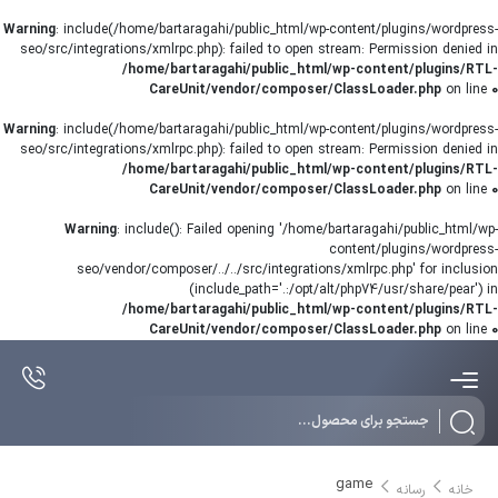
Warning
: include(/home/bartaragahi/public_html/wp-content/plugins/wordpress-
seo/src/integrations/xmlrpc.php): failed to open stream: Permission denied in
/home/bartaragahi/public_html/wp-content/plugins/RTL-
CareUnit/vendor/composer/ClassLoader.php
on line
0
Warning
: include(/home/bartaragahi/public_html/wp-content/plugins/wordpress-
seo/src/integrations/xmlrpc.php): failed to open stream: Permission denied in
/home/bartaragahi/public_html/wp-content/plugins/RTL-
CareUnit/vendor/composer/ClassLoader.php
on line
0
Warning
: include(): Failed opening '/home/bartaragahi/public_html/wp-
content/plugins/wordpress-
seo/vendor/composer/../../src/integrations/xmlrpc.php' for inclusion
(include_path='.:/opt/alt/php74/usr/share/pear') in
/home/bartaragahi/public_html/wp-content/plugins/RTL-
CareUnit/vendor/composer/ClassLoader.php
on line
0
Products
search
game
خانه
رسانه