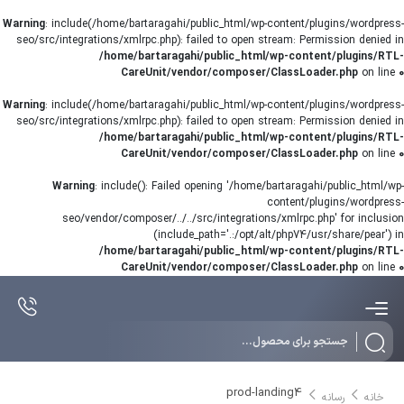
Warning
: include(/home/bartaragahi/public_html/wp-content/plugins/wordpress-
seo/src/integrations/xmlrpc.php): failed to open stream: Permission denied in
/home/bartaragahi/public_html/wp-content/plugins/RTL-
CareUnit/vendor/composer/ClassLoader.php
on line
0
Warning
: include(/home/bartaragahi/public_html/wp-content/plugins/wordpress-
seo/src/integrations/xmlrpc.php): failed to open stream: Permission denied in
/home/bartaragahi/public_html/wp-content/plugins/RTL-
CareUnit/vendor/composer/ClassLoader.php
on line
0
Warning
: include(): Failed opening '/home/bartaragahi/public_html/wp-
content/plugins/wordpress-
seo/vendor/composer/../../src/integrations/xmlrpc.php' for inclusion
(include_path='.:/opt/alt/php74/usr/share/pear') in
/home/bartaragahi/public_html/wp-content/plugins/RTL-
CareUnit/vendor/composer/ClassLoader.php
on line
0
Products
search
prod-landing4
خانه
رسانه