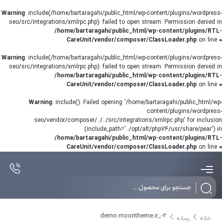
Warning
: include(/home/bartaragahi/public_html/wp-content/plugins/wordpress-
seo/src/integrations/xmlrpc.php): failed to open stream: Permission denied in
/home/bartaragahi/public_html/wp-content/plugins/RTL-
CareUnit/vendor/composer/ClassLoader.php
on line
0
Warning
: include(/home/bartaragahi/public_html/wp-content/plugins/wordpress-
seo/src/integrations/xmlrpc.php): failed to open stream: Permission denied in
/home/bartaragahi/public_html/wp-content/plugins/RTL-
CareUnit/vendor/composer/ClassLoader.php
on line
0
Warning
: include(): Failed opening '/home/bartaragahi/public_html/wp-
content/plugins/wordpress-
seo/vendor/composer/../../src/integrations/xmlrpc.php' for inclusion
(include_path='.:/opt/alt/php74/usr/share/pear') in
/home/bartaragahi/public_html/wp-content/plugins/RTL-
CareUnit/vendor/composer/ClassLoader.php
on line
0
Products
search
demo.moontheme.ir_-2
خانه
رسانه