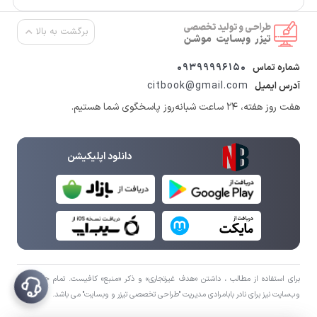
برگشت به بالا
09399996150
شماره تماس
citbook@gmail.com
آدرس ایمیل
هفت روز هفته، ۲۴ ساعت شبانه‌روز پاسخگوی شما هستیم.
دانلود اپلیکیشن
برای استفاده از مطالب ، داشتن «هدف غیرتجاری» و ذکر «منبع» کافیست. تمام حقوق اين
وب‌سايت نیز برای نادر بابامرادی مدیریت "طراحی تخصصی تیزر و وبسایت" می باشد.