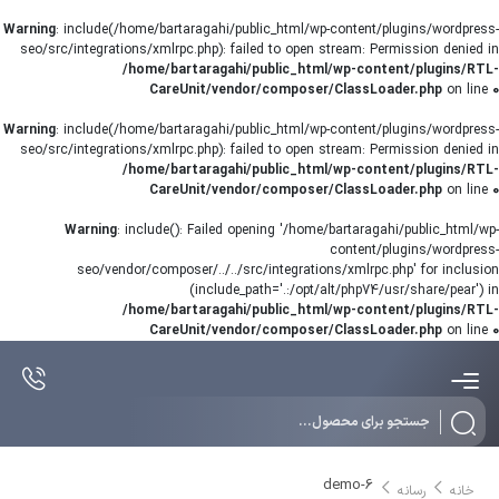
Warning
: include(/home/bartaragahi/public_html/wp-content/plugins/wordpress-
seo/src/integrations/xmlrpc.php): failed to open stream: Permission denied in
/home/bartaragahi/public_html/wp-content/plugins/RTL-
CareUnit/vendor/composer/ClassLoader.php
on line
0
Warning
: include(/home/bartaragahi/public_html/wp-content/plugins/wordpress-
seo/src/integrations/xmlrpc.php): failed to open stream: Permission denied in
/home/bartaragahi/public_html/wp-content/plugins/RTL-
CareUnit/vendor/composer/ClassLoader.php
on line
0
Warning
: include(): Failed opening '/home/bartaragahi/public_html/wp-
content/plugins/wordpress-
seo/vendor/composer/../../src/integrations/xmlrpc.php' for inclusion
(include_path='.:/opt/alt/php74/usr/share/pear') in
/home/bartaragahi/public_html/wp-content/plugins/RTL-
CareUnit/vendor/composer/ClassLoader.php
on line
0
Products
search
demo-6
خانه
رسانه