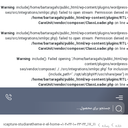
Warning
: include(/home/bartaragahi/public_html/wp-content/plugins/wordpress-
seo/src/integrations/xmlrpc.php): failed to open stream: Permission denied in
/home/bartaragahi/public_html/wp-content/plugins/RTL-
CareUnit/vendor/composer/ClassLoader.php
on line
0
Warning
: include(/home/bartaragahi/public_html/wp-content/plugins/wordpress-
seo/src/integrations/xmlrpc.php): failed to open stream: Permission denied in
/home/bartaragahi/public_html/wp-content/plugins/RTL-
CareUnit/vendor/composer/ClassLoader.php
on line
0
Warning
: include(): Failed opening '/home/bartaragahi/public_html/wp-
content/plugins/wordpress-
seo/vendor/composer/../../src/integrations/xmlrpc.php' for inclusion
(include_path='.:/opt/alt/php74/usr/share/pear') in
/home/bartaragahi/public_html/wp-content/plugins/RTL-
CareUnit/vendor/composer/ClassLoader.php
on line
0
Products
search
encapture-studiaretheme-ir-el-home-01-2022-10-23-22_17_11
خانه
رسانه