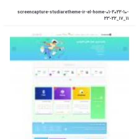
screencapture-studiaretheme-ir-el-home-01-2022-10-
23-22_17_11