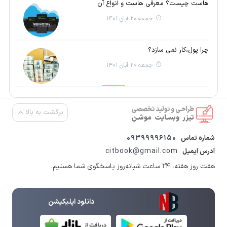
هاست چیست؟ معرفی هاست و انواع آن
جمعه 20 آبان 1401
چرا پول،کار نمی سازد؟
جمعه 20 آبان 1401
برگشت به بالا
09399996150
شماره تماس
citbook@gmail.com
آدرس ایمیل
هفت روز هفته، ۲۴ ساعت شبانه‌روز پاسخگوی شما هستیم.
دانلود اپلیکیشن