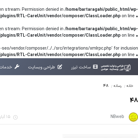
pen stream: Permission denied in
/home/bartaragahi/public_html/wp-
/plugins/RTL-CareUnit/vendor/composer/ClassLoader.php
on line
0
pen stream: Permission denied in
/home/bartaragahi/public_html/wp-
/plugins/RTL-CareUnit/vendor/composer/ClassLoader.php
on line
0
seo/vendor/composer/../../src/integrations/xmlrpc.php' for inclusion
t/plugins/RTL-CareUnit/vendor/composer/ClassLoader.php
on line
0
ساخت تیزر
طراحی وبسایت
خدمات 
48
خانه
رسانه
48
NBweb
15 آبان 1401