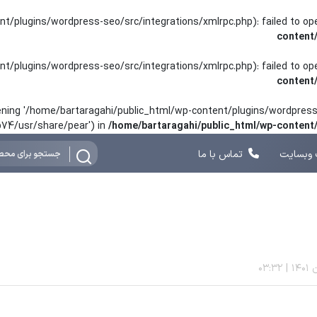
nt/plugins/wordpress-seo/src/integrations/xmlrpc.php): failed to o
content
nt/plugins/wordpress-seo/src/integrations/xmlrpc.php): failed to o
content
opening '/home/bartaragahi/public_html/wp-content/plugins/wordpress-
hp74/usr/share/pear') in
/home/bartaragahi/public_html/wp-conten
وبسایت
تماس با ما
03:32
|