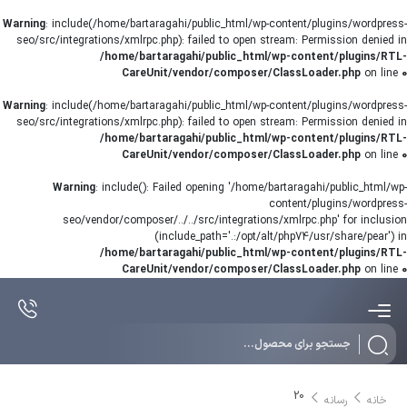
Warning
: include(/home/bartaragahi/public_html/wp-content/plugins/wordpress-
seo/src/integrations/xmlrpc.php): failed to open stream: Permission denied in
/home/bartaragahi/public_html/wp-content/plugins/RTL-
CareUnit/vendor/composer/ClassLoader.php
on line
0
Warning
: include(/home/bartaragahi/public_html/wp-content/plugins/wordpress-
seo/src/integrations/xmlrpc.php): failed to open stream: Permission denied in
/home/bartaragahi/public_html/wp-content/plugins/RTL-
CareUnit/vendor/composer/ClassLoader.php
on line
0
Warning
: include(): Failed opening '/home/bartaragahi/public_html/wp-
content/plugins/wordpress-
seo/vendor/composer/../../src/integrations/xmlrpc.php' for inclusion
(include_path='.:/opt/alt/php74/usr/share/pear') in
/home/bartaragahi/public_html/wp-content/plugins/RTL-
CareUnit/vendor/composer/ClassLoader.php
on line
0
Products
search
20
خانه
رسانه