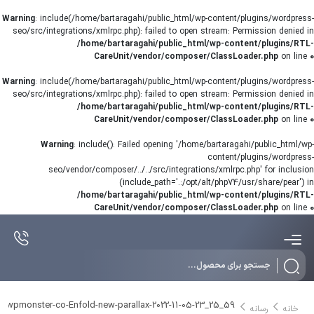
Warning
: include(/home/bartaragahi/public_html/wp-content/plugins/wordpress-
seo/src/integrations/xmlrpc.php): failed to open stream: Permission denied in
/home/bartaragahi/public_html/wp-content/plugins/RTL-
CareUnit/vendor/composer/ClassLoader.php
on line
0
Warning
: include(/home/bartaragahi/public_html/wp-content/plugins/wordpress-
seo/src/integrations/xmlrpc.php): failed to open stream: Permission denied in
/home/bartaragahi/public_html/wp-content/plugins/RTL-
CareUnit/vendor/composer/ClassLoader.php
on line
0
Warning
: include(): Failed opening '/home/bartaragahi/public_html/wp-
content/plugins/wordpress-
seo/vendor/composer/../../src/integrations/xmlrpc.php' for inclusion
(include_path='.:/opt/alt/php74/usr/share/pear') in
/home/bartaragahi/public_html/wp-content/plugins/RTL-
CareUnit/vendor/composer/ClassLoader.php
on line
0
Products
search
s-wpmonster-co-Enfold-new-parallax-2022-11-05-23_25_59
خانه
رسانه