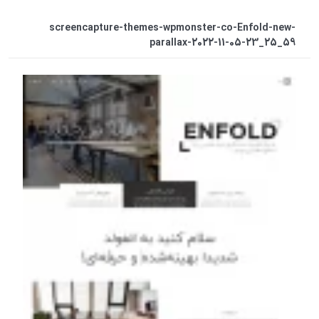
screencapture-themes-wpmonster-co-Enfold-new-
parallax-2022-11-05-23_25_59