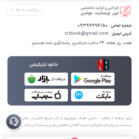
برگشت به بالا
09399996150
شماره تماس
citbook@gmail.com
آدرس ایمیل
هفت روز هفته، ۲۴ ساعت شبانه‌روز پاسخگوی شما هستیم.
دانلود اپلیکیشن
برای استفاده از مطالب ، داشتن «هدف غیرتجاری» و ذکر «منبع» کافیست. تمام حقوق اين
وب‌سايت نیز برای نادر بابامرادی مدیریت "طراحی تخصصی تیزر و وبسایت" می باشد.