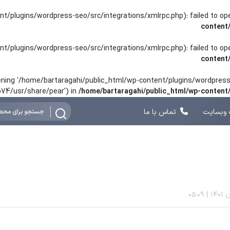
nt/plugins/wordpress-seo/src/integrations/xmlrpc.php): failed to o
content
nt/plugins/wordpress-seo/src/integrations/xmlrpc.php): failed to o
content
opening '/home/bartaragahi/public_html/wp-content/plugins/wordpress-
hp74/usr/share/pear') in
/home/bartaragahi/public_html/wp-conten
وبسایت
تماس با ما
05:09
|