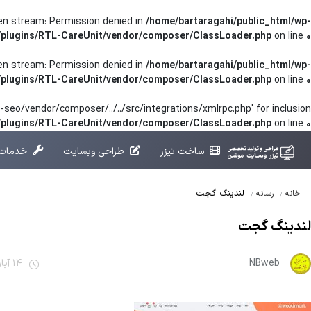
pen stream: Permission denied in
/home/bartaragahi/public_html/wp-
/plugins/RTL-CareUnit/vendor/composer/ClassLoader.php
on line
0
pen stream: Permission denied in
/home/bartaragahi/public_html/wp-
/plugins/RTL-CareUnit/vendor/composer/ClassLoader.php
on line
0
seo/vendor/composer/../../src/integrations/xmlrpc.php' for inclusion
t/plugins/RTL-CareUnit/vendor/composer/ClassLoader.php
on line
0
ساخت تیزر
طراحی وبسایت
خدمات 
لندینگ گجت
خانه
رسانه
لندینگ گجت
NBweb
14 آبان 1401