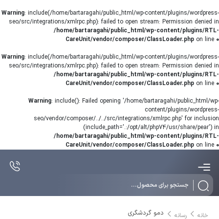
Warning
: include(/home/bartaragahi/public_html/wp-content/plugins/wordpress-
seo/src/integrations/xmlrpc.php): failed to open stream: Permission denied in
/home/bartaragahi/public_html/wp-content/plugins/RTL-
CareUnit/vendor/composer/ClassLoader.php
on line
0
Warning
: include(/home/bartaragahi/public_html/wp-content/plugins/wordpress-
seo/src/integrations/xmlrpc.php): failed to open stream: Permission denied in
/home/bartaragahi/public_html/wp-content/plugins/RTL-
CareUnit/vendor/composer/ClassLoader.php
on line
0
Warning
: include(): Failed opening '/home/bartaragahi/public_html/wp-
content/plugins/wordpress-
seo/vendor/composer/../../src/integrations/xmlrpc.php' for inclusion
(include_path='.:/opt/alt/php74/usr/share/pear') in
/home/bartaragahi/public_html/wp-content/plugins/RTL-
CareUnit/vendor/composer/ClassLoader.php
on line
0
Products
search
دمو گردشگری
خانه
رسانه