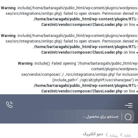
Warning
: include(/home/bartaragahi/public_html/wp-content/plugins/wordpress-
seo/src/integrations/xmlrpc.php): failed to open stream: Permission denied in
/home/bartaragahi/public_html/wp-content/plugins/RTL-
CareUnit/vendor/composer/ClassLoader.php
on line
0
Warning
: include(/home/bartaragahi/public_html/wp-content/plugins/wordpress-
seo/src/integrations/xmlrpc.php): failed to open stream: Permission denied in
/home/bartaragahi/public_html/wp-content/plugins/RTL-
CareUnit/vendor/composer/ClassLoader.php
on line
0
Warning
: include(): Failed opening '/home/bartaragahi/public_html/wp-
content/plugins/wordpress-
seo/vendor/composer/../../src/integrations/xmlrpc.php' for inclusion
(include_path='.:/opt/alt/php74/usr/share/pear') in
/home/bartaragahi/public_html/wp-content/plugins/RTL-
CareUnit/vendor/composer/ClassLoader.php
on line
0
Products
search
دمو الکتریک
خانه
رسانه