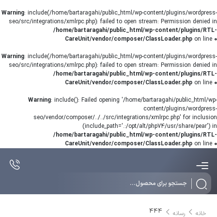
Warning
: include(/home/bartaragahi/public_html/wp-content/plugins/wordpress-
seo/src/integrations/xmlrpc.php): failed to open stream: Permission denied in
/home/bartaragahi/public_html/wp-content/plugins/RTL-
CareUnit/vendor/composer/ClassLoader.php
on line
0
Warning
: include(/home/bartaragahi/public_html/wp-content/plugins/wordpress-
seo/src/integrations/xmlrpc.php): failed to open stream: Permission denied in
/home/bartaragahi/public_html/wp-content/plugins/RTL-
CareUnit/vendor/composer/ClassLoader.php
on line
0
Warning
: include(): Failed opening '/home/bartaragahi/public_html/wp-
content/plugins/wordpress-
seo/vendor/composer/../../src/integrations/xmlrpc.php' for inclusion
(include_path='.:/opt/alt/php74/usr/share/pear') in
/home/bartaragahi/public_html/wp-content/plugins/RTL-
CareUnit/vendor/composer/ClassLoader.php
on line
0
Products
search
444
خانه
رسانه