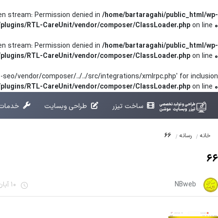
pen stream: Permission denied in
/home/bartaragahi/public_html/wp-
/plugins/RTL-CareUnit/vendor/composer/ClassLoader.php
on line
0
pen stream: Permission denied in
/home/bartaragahi/public_html/wp-
/plugins/RTL-CareUnit/vendor/composer/ClassLoader.php
on line
0
seo/vendor/composer/../../src/integrations/xmlrpc.php' for inclusion
t/plugins/RTL-CareUnit/vendor/composer/ClassLoader.php
on line
0
ساخت تیزر
طراحی وبسایت
خدمات 
66
خانه
رسانه
66
NBweb
10 آبان 1401