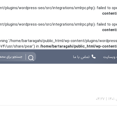
nt/plugins/wordpress-seo/src/integrations/xmlrpc.php): failed to o
content
nt/plugins/wordpress-seo/src/integrations/xmlrpc.php): failed to o
content
opening '/home/bartaragahi/public_html/wp-content/plugins/wordpress-
hp74/usr/share/pear') in
/home/bartaragahi/public_html/wp-conten
وبسایت
تماس با ما
04:27
|