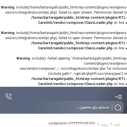
Warning
: include(/home/bartaragahi/public_html/wp-content/plugins/wordpress-
seo/src/integrations/xmlrpc.php): failed to open stream: Permission denied in
/home/bartaragahi/public_html/wp-content/plugins/RTL-
CareUnit/vendor/composer/ClassLoader.php
on line
0
Warning
: include(/home/bartaragahi/public_html/wp-content/plugins/wordpress-
seo/src/integrations/xmlrpc.php): failed to open stream: Permission denied in
/home/bartaragahi/public_html/wp-content/plugins/RTL-
CareUnit/vendor/composer/ClassLoader.php
on line
0
Warning
: include(): Failed opening '/home/bartaragahi/public_html/wp-
content/plugins/wordpress-
seo/vendor/composer/../../src/integrations/xmlrpc.php' for inclusion
(include_path='.:/opt/alt/php74/usr/share/pear') in
/home/bartaragahi/public_html/wp-content/plugins/RTL-
CareUnit/vendor/composer/ClassLoader.php
on line
0
Products
search
screenshot-1633244826782
خانه
رسانه