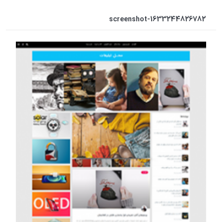
screenshot-1633244826782