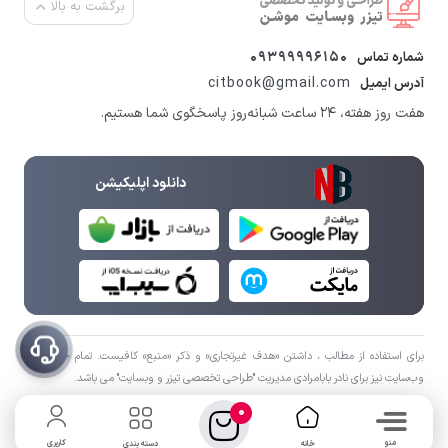
برگشت به بالا
09399996150
شماره تماس
citbook@gmail.com
آدرس ایمیل
هفت روز هفته، ۲۴ ساعت شبانه‌روز پاسخگوی شما هستیم.
دانلود اپلیکیشن
برای استفاده از مطالب ، داشتن «هدف غیرتجاری» و ذکر «منبع» کافیست. تمام حقوق اين
وب‌سايت نیز برای نادر بابامرادی مدیریت "طراحی تخصصی تیزر و وبسایت" می باشد.
0
منو
کاربری
خانه
دسته بندی