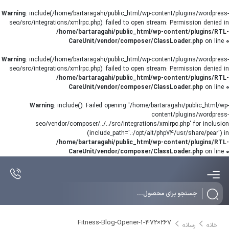
Warning
: include(/home/bartaragahi/public_html/wp-content/plugins/wordpress-
seo/src/integrations/xmlrpc.php): failed to open stream: Permission denied in
/home/bartaragahi/public_html/wp-content/plugins/RTL-
CareUnit/vendor/composer/ClassLoader.php
on line
0
Warning
: include(/home/bartaragahi/public_html/wp-content/plugins/wordpress-
seo/src/integrations/xmlrpc.php): failed to open stream: Permission denied in
/home/bartaragahi/public_html/wp-content/plugins/RTL-
CareUnit/vendor/composer/ClassLoader.php
on line
0
Warning
: include(): Failed opening '/home/bartaragahi/public_html/wp-
content/plugins/wordpress-
seo/vendor/composer/../../src/integrations/xmlrpc.php' for inclusion
(include_path='.:/opt/alt/php74/usr/share/pear') in
/home/bartaragahi/public_html/wp-content/plugins/RTL-
CareUnit/vendor/composer/ClassLoader.php
on line
0
Products
search
Fitness-Blog-Opener-1-472×267
خانه
رسانه