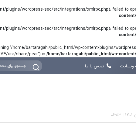
nt/plugins/wordpress-seo/src/integrations/xmlrpc.php): failed to o
content
nt/plugins/wordpress-seo/src/integrations/xmlrpc.php): failed to o
content
opening '/home/bartaragahi/public_html/wp-content/plugins/wordpress-
hp74/usr/share/pear') in
/home/bartaragahi/public_html/wp-conten
وبسایت
تماس با ما
02:53
|