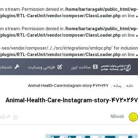
pen stream: Permission denied in
/home/bartaragahi/public_html/wp-
/plugins/RTL-CareUnit/vendor/composer/ClassLoader.php
on line
0
pen stream: Permission denied in
/home/bartaragahi/public_html/wp-
/plugins/RTL-CareUnit/vendor/composer/ClassLoader.php
on line
0
seo/vendor/composer/../../src/integrations/xmlrpc.php' for inclusion
t/plugins/RTL-CareUnit/vendor/composer/ClassLoader.php
on line
0
ساخت تیزر
طراحی وبسایت
خدمات 
Animal-Health-Care-Instagram-story-472×267
خانه
رسانه
Animal-Health-Care-Instagram-story-472×267
NBweb
09 آبان 1401