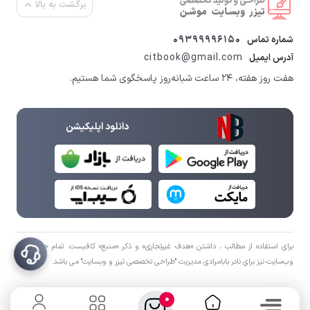
برگشت به بالا
09399996150
شماره تماس
citbook@gmail.com
آدرس ایمیل
هفت روز هفته، ۲۴ ساعت شبانه‌روز پاسخگوی شما هستیم.
دانلود اپلیکیشن
برای استفاده از مطالب ، داشتن «هدف غیرتجاری» و ذکر «منبع» کافیست. تمام حقوق اين
وب‌سايت نیز برای نادر بابامرادی مدیریت "طراحی تخصصی تیزر و وبسایت" می باشد.
0