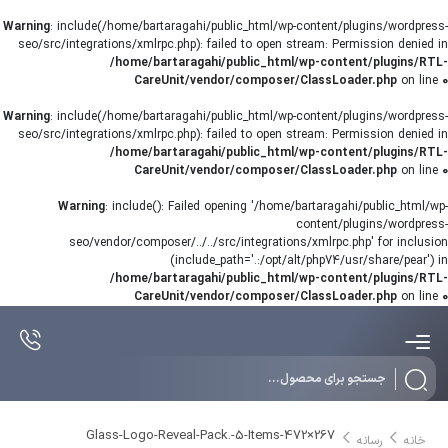
Warning
: include(/home/bartaragahi/public_html/wp-content/plugins/wordpress-
seo/src/integrations/xmlrpc.php): failed to open stream: Permission denied in
/home/bartaragahi/public_html/wp-content/plugins/RTL-
CareUnit/vendor/composer/ClassLoader.php
on line
0
Warning
: include(/home/bartaragahi/public_html/wp-content/plugins/wordpress-
seo/src/integrations/xmlrpc.php): failed to open stream: Permission denied in
/home/bartaragahi/public_html/wp-content/plugins/RTL-
CareUnit/vendor/composer/ClassLoader.php
on line
0
Warning
: include(): Failed opening '/home/bartaragahi/public_html/wp-
content/plugins/wordpress-
seo/vendor/composer/../../src/integrations/xmlrpc.php' for inclusion
(include_path='.:/opt/alt/php74/usr/share/pear') in
/home/bartaragahi/public_html/wp-content/plugins/RTL-
CareUnit/vendor/composer/ClassLoader.php
on line
0
Products
search
Glass-Logo-Reveal-Pack.-5-Items-472×267
خانه
رسانه