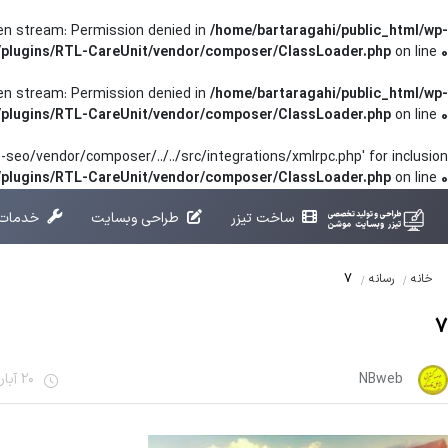
pen stream: Permission denied in
/home/bartaragahi/public_html/wp-
/plugins/RTL-CareUnit/vendor/composer/ClassLoader.php
on line
0
pen stream: Permission denied in
/home/bartaragahi/public_html/wp-
/plugins/RTL-CareUnit/vendor/composer/ClassLoader.php
on line
0
seo/vendor/composer/../../src/integrations/xmlrpc.php' for inclusion
t/plugins/RTL-CareUnit/vendor/composer/ClassLoader.php
on line
0
ساخت تیزر
طراحی وبسایت
خدمات 
7
خانه
رسانه
7
NBweb
20 آبان 1401