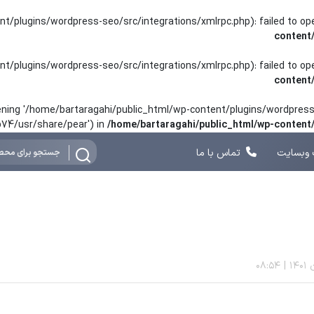
nt/plugins/wordpress-seo/src/integrations/xmlrpc.php): failed to o
content
nt/plugins/wordpress-seo/src/integrations/xmlrpc.php): failed to o
content
opening '/home/bartaragahi/public_html/wp-content/plugins/wordpress-
hp74/usr/share/pear') in
/home/bartaragahi/public_html/wp-conten
وبسایت
تماس با ما
08:54
|